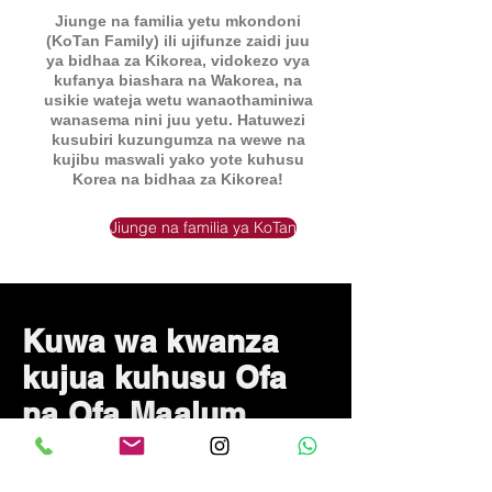
Jiunge na familia yetu mkondoni
(KoTan Family) ili ujifunze zaidi juu
ya bidhaa za Kikorea, vidokezo vya
kufanya biashara na Wakorea, na
usikie wateja wetu wanaothaminiwa
wanasema nini juu yetu. Hatuwezi
kusubiri kuzungumza na wewe na
kujibu maswali yako yote kuhusu
Korea na bidhaa za Kikorea!
Jiunge na familia ya KoTan
Kuwa wa kwanza
kujua kuhusu Ofa
na Ofa Maalum