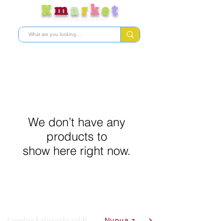
K
m
a
r
k
e
t
Nunua bidhaa kutoka Korea
We don’t have any
products to
show here right now.
Gundua kategoria zaidi
Nunua zote