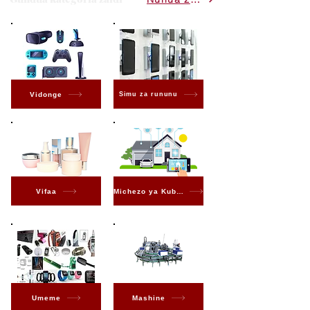
Vidonge
Simu za rununu
Vifaa
Michezo ya Kubahatisha
Umeme
Mashine