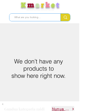
K
m
a
r
k
e
t
Nunua bidhaa kutoka Korea
We don’t have any
products to
show here right now.
Gundua kategoria zaidi
Nunua zote