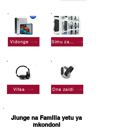
Vidonge
Simu za rununu
Vifaa
Ona zaidi
Jiunge na Familia yetu ya
mkondoni