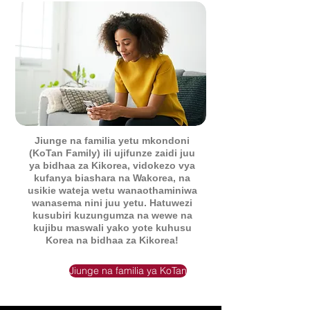
Jiunge na familia yetu mkondoni
(KoTan Family) ili ujifunze zaidi juu
ya bidhaa za Kikorea, vidokezo vya
kufanya biashara na Wakorea, na
usikie wateja wetu wanaothaminiwa
wanasema nini juu yetu. Hatuwezi
kusubiri kuzungumza na wewe na
kujibu maswali yako yote kuhusu
Korea na bidhaa za Kikorea!
Jiunge na familia ya KoTan