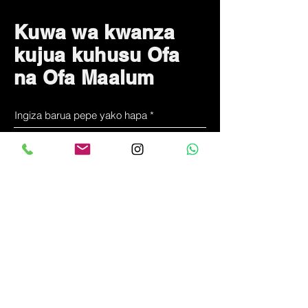
Kuwa wa kwanza
kujua kuhusu Ofa
na Ofa Maalum
Jisajili Sasa
Tunawezaje
kusaidia?
Huduma kwa wateja
+
255-714-711-571