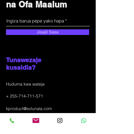
na Ofa Maalum
Jisajili Sasa
Tunawezaje
kusaidia?
Huduma kwa wateja
+
255-714-711-571
kproduct@solunala.com
Mji wa Incheon, Ganseok-dong 433-4
KOREA YA KUSINI
(+
82-10-6319-3290)