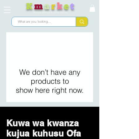
K
m
a
r
k
e
t
Nunua bidhaa kutoka Korea
We don’t have any
products to
show here right now.
Kuwa wa kwanza
kujua kuhusu Ofa