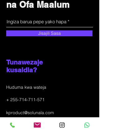
na Ofa Maalum
Jisajili Sasa
Tunawezaje
kusaidia?
Huduma kwa wateja
+
255-714-711-571
kproduct@solunala.com
Mji wa Incheon, Ganseok-dong 433-4
KOREA YA KUSINI
(+
82-10-6319-3290)