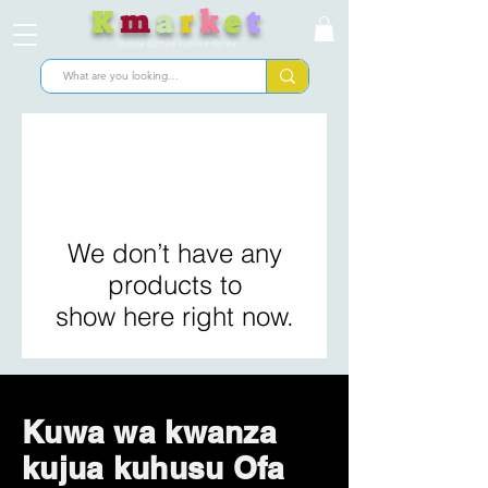
K
m
a
r
k
e
t
Nunua bidhaa kutoka Korea
We don’t have any
products to
show here right now.
Kuwa wa kwanza
kujua kuhusu Ofa