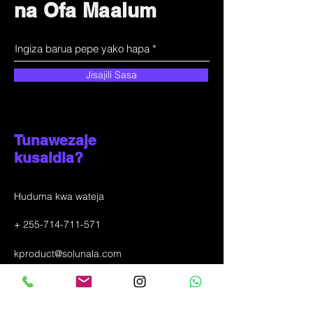
na Ofa Maalum
Jisajili Sasa
Tunawezaje
kusaidia?
Huduma kwa wateja
+
255-714-711-571
kproduct@solunala.com
Mji wa Incheon, Ganseok-dong 433-4
KOREA YA KUSINI
(+
82-10-6319-3290)