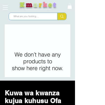
K
m
a
r
k
e
t
Nunua bidhaa kutoka Korea
We don’t have any
products to
show here right now.
Kuwa wa kwanza
kujua kuhusu Ofa