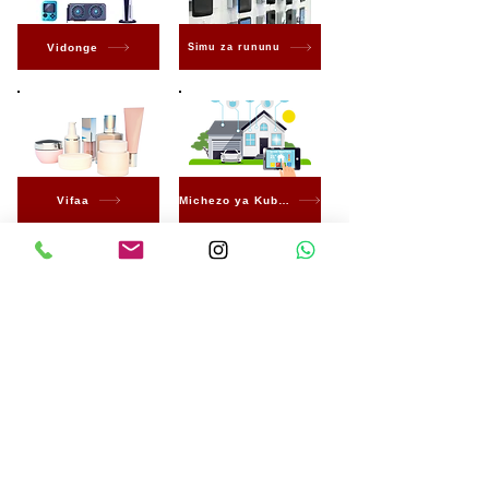
Vidonge
Simu za rununu
Vifaa
Michezo ya Kubahatisha
Umeme
Mashine