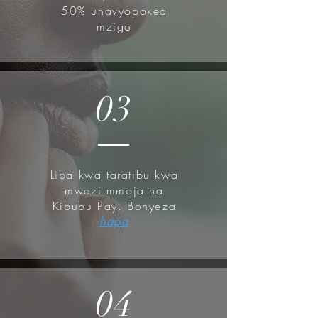
50% unavyopokea
mzigo
03
Lipa kwa taratibu kwa
mwezi mmoja na
Kibubu Pay. Bonyeza
hapa
04